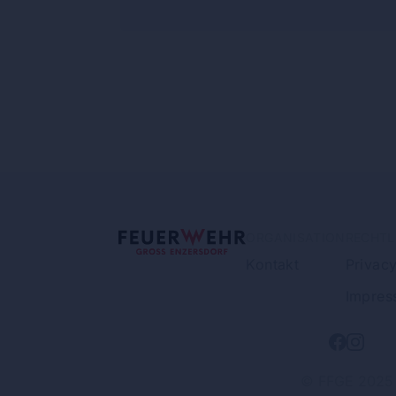
ORGANISATION
RECHTL
Kontakt
Privac
Impres
© FFGE 2025