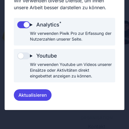
Wir verwenden diverse Dienste, um Ihnen
Feuerwehrmitglieder" bezeichnet.
unsere Arbeit besser darstellen zu können.
*
Analytics
Wir verwenden Piwik Pro zur Erfassung der
Nutzerzahlen unserer Seite.
Youtube
Wir verwenden Youtube um Videos unserer
Einsätze oder Aktivitäten direkt
eingebettet anzeigen zu können.
Aktualisieren
ORGANISATION
Kontakt