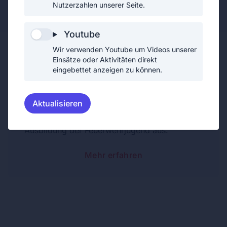
Feuerwehrmann
Nutzerzahlen unserer Seite.
Youtube
Wir verwenden Youtube um Videos unserer
Einsätze oder Aktivitäten direkt
eingebettet anzeigen zu können.
Gehilfe des Jugendbetreuers
Aktualisieren
Markus führt als Gehilfe des Jugendbetreuers
zusammen mit dem Jugendbetreuer die
Ausbildung der Feuerwehrjugend aus.
Mehr erfahren