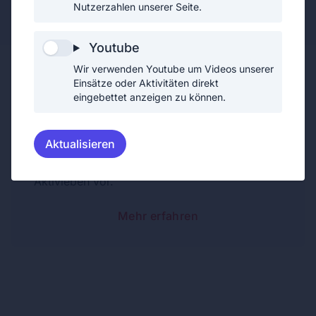
Jugendfeuerwehrmitglied (2. Erprobung)
Nutzerzahlen unserer Seite.
Youtube
Wir verwenden Youtube um Videos unserer
Einsätze oder Aktivitäten direkt
eingebettet anzeigen zu können.
Jugendfeuerwehrfrau
Aktualisieren
Als Jugendfeuerwehrfrau bereitet sich Celine
in den wöchentlichen Jugendstunden auf das
Aktivleben vor.
Mehr erfahren