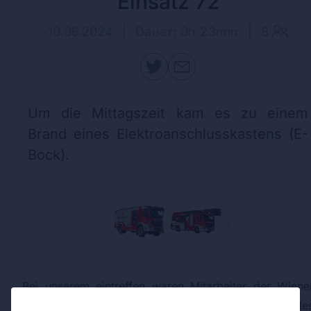
Einsatz 72
10.06.2024
|
Dauer: 0h 23min
|
8
Um die Mittagszeit kam es zu einem
Brand eines Elektroanschlusskastens (E-
Bock).
Bei unserem eintreffen waren Mitarbeiter der Wiene
Netze bereits vor Ort. Nach der Abschaltung de