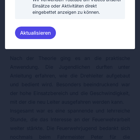
Einsätze oder Aktivitäten direkt
eingebettet anzeigen zu können.
Aktualisieren
Nach der Theorie ging es an die praktische
Anwendung. Die Jugendlichen durften unter
Anleitung erfahren, wie die Drehleiter aufgebaut
und bedient wird. Besonders beeindruckend war
der hohe Einsatzbereich und die Geschwindigkeit,
mit der die neu Leiter ausgefahren werden kann.
Insgesamt war es eine spannende und lehrreiche
Stunde, die das Interesse an der Feuerwehrarbeit
weiter stärkte. Die Feuerwehrjugend bedankt sich
nochmals beim Fahrmeister
Peter
für die